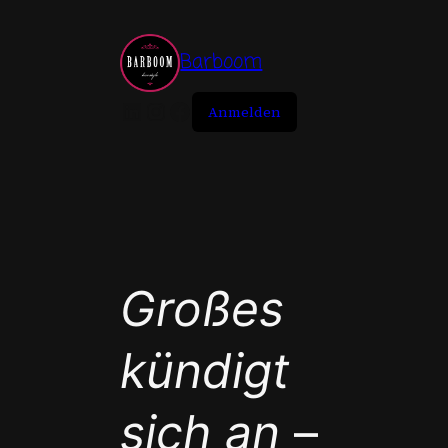
Zum
Inhalt
Barboom
springen
LinkedIn
Instagram
Facebook
Anmelden
Großes
kündigt
sich an
–