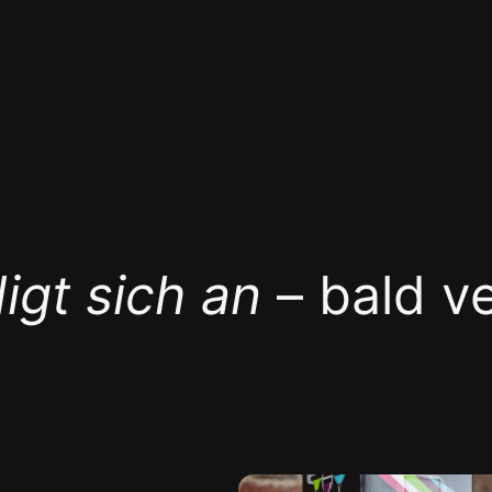
igt sich an
– bald v