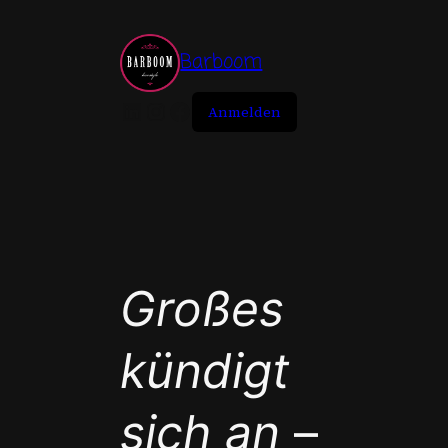
Zum
Inhalt
Barboom
springen
LinkedIn
Instagram
Facebook
Anmelden
Großes
kündigt
sich an
–